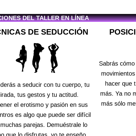
IONES DEL TALLER EN LÍNEA
CNICAS DE SEDUCCIÓN
POSIC
Sabrás cómo r
movimientos
hacer que t
derás a seducir con tu cuerpo, tu
más. Ya no 
irada, tus gestos y tu actitud.
más sólo met
ener el erotismo y pasión en sus
tros es algo que puede ser difícil
 muchas parejas. Demuéstrale lo
 que lo disfrutas, yo te enseño.