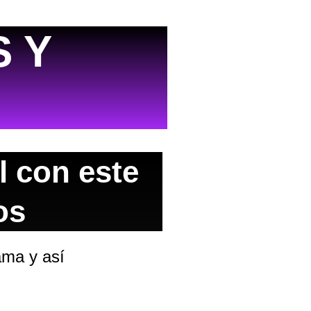
S Y
l con este
os
ama y así